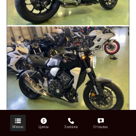
Honda CB1000R SC80
Меню
Цены
Заявка
Отзывы