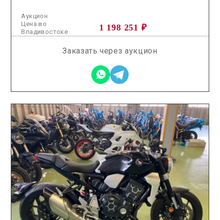
Аукцион
Цена во
1 198 251 ₽
Владивостоке
Заказать через аукцион
2026.07.30 / / №02242