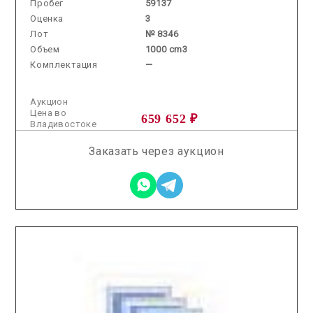
Пробег
59137
Оценка
3
Лот
№ 8346
Объем
1000 cm3
Комплектация
—
Аукцион
Цена во
659 652 ₽
Владивостоке
Заказать через аукцион
2025.11.14 / / №8015