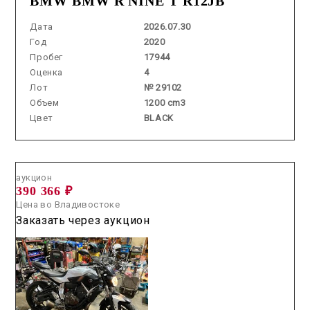
BMW BMW R NINE T R12JB
Дата
2026.07.30
Год
2020
Пробег
17944
Оценка
4
Лот
№ 29102
Объем
1200 cm3
Цвет
BLACK
Аукцион /
2026.05.28 / / №23091
аукцион
390 366 ₽
Цена во Владивостоке
Заказать через аукцион