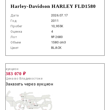
Harley-Davidson HARLEY FLD1580
Дата
2026.07.17
Год
2011
Пробег
10,955K
Оценка
4
Лот
№ 2683
Объем
1580 cm3
Цвет
BLACK
Аукцион /
2026.07.16 / / №70107
аукцион
383 070 ₽
Цена во Владивостоке
Заказать через аукцион