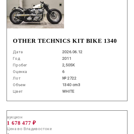
OTHER TECHNICS KIT BIKE 1340
Дата
2026.06.12
Год
2011
Пробег
2,505K
Оценка
6
Лот
№ 2722
Объем
1340 cm3
Цвет
WHITE
Аукцион /
2026.07.08 / / №7797
аукцион
1 678 477 ₽
Цена во Владивостоке