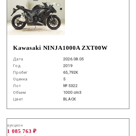
Kawasaki NINJA1000A ZXT00W
Дата
2026.08.05
Год
2019
Пробег
65,792K
Оценка
5
Лот
№ 5322
Объем
1000 cm3
Цвет
BLACK
Аукцион /
2026.07.09 / / №02261
аукцион
1 085 763 ₽