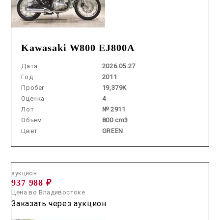
Kawasaki W800 EJ800A
Дата
2026.05.27
Год
2011
Пробег
19,379K
Оценка
4
Лот
№ 2911
Объем
800 cm3
Цвет
GREEN
Аукцион /
2026.06.25 / / №02120
аукцион
937 988 ₽
Цена во Владивостоке
Заказать через аукцион