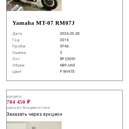
Yamaha MT-07 RM07J
Дата
2026.05.28
Год
2016
Пробег
9746
Оценка
5
Лот
№ 23091
Объем
689 cm3
Цвет
P WHITE
Аукцион /
2026.08.05 / / №5322
аукцион
784 450 ₽
Цена во Владивостоке
Заказать через аукцион