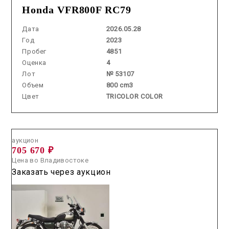
Honda VFR800F RC79
Дата
2026.05.28
Год
2023
Пробег
4851
Оценка
4
Лот
№ 53107
Объем
800 cm3
Цвет
TRICOLOR COLOR
Аукцион /
2026.05.27 / / №2911
аукцион
705 670 ₽
Цена во Владивостоке
Заказать через аукцион