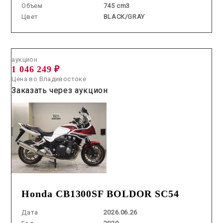
Объем
745 cm3
Цвет
BLACK/GRAY
Аукцион /
2026.06.26 / / №5442
аукцион
1 046 249 ₽
Цена во Владивостоке
Заказать через аукцион
Honda CB1300SF BOLDOR SC54
Дата
2026.06.26