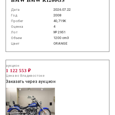
Дата
2026.07.22
Год
2008
Пробег
40,719K
Оценка
4
Лот
№ 2951
Объем
1200 cm3
Цвет
ORANGE
Аукцион /
2026.06.26 / / №5342
аукцион
1 122 553 ₽
Цена во Владивостоке
Заказать через аукцион