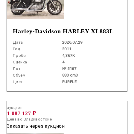
Harley-Davidson HARLEY XL883L
Дата
2026.07.29
Год
2011
Пробег
4,367K
Оценка
4
Лот
№ 5167
Объем
883 cm3
Цвет
PURPLE
Аукцион /
2026.06.10 / / №5241
аукцион
1 087 127 ₽
Цена во Владивостоке
Заказать через аукцион