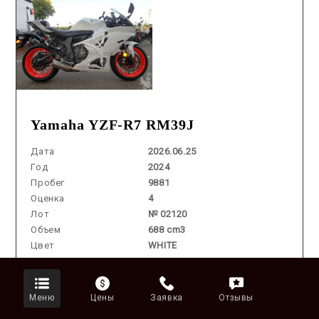
Yamaha YZF-R7 RM39J
Дата
2026.06.25
Год
2024
Пробег
9881
Оценка
4
Лот
№ 02120
Объем
688 cm3
Цвет
WHITE
Аукцион /
2026.07.22 / / №2666
Меню
Цены
Заявка
Отзывы
аукцион