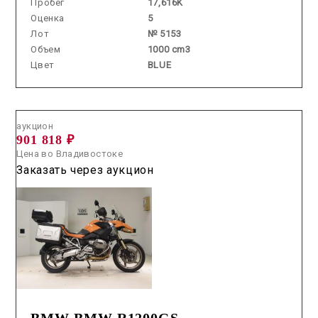
Пробег
17,616K
Оценка
5
Лот
№ 5153
Объем
1000 cm3
Цвет
BLUE
Аукцион /
2026.07.22 / / №2951
аукцион
901 818 ₽
Цена во Владивостоке
Заказать через аукцион
BMW BMW R1200GS