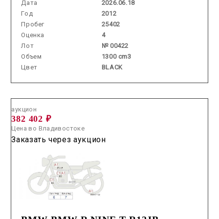
Дата
2026.06.18
Год
2012
Пробег
25402
Оценка
4
Лот
№ 00422
Объем
1300 cm3
Цвет
BLACK
Аукцион /
2026.07.30 / / №29102
аукцион
382 402 ₽
Цена во Владивостоке
Заказать через аукцион