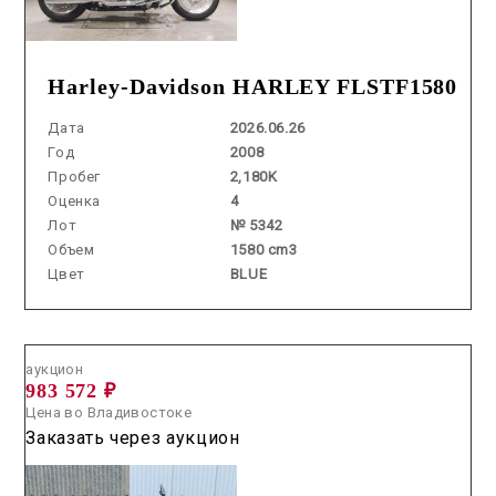
Harley-Davidson HARLEY FLSTF1580
Дата
2026.06.26
Год
2008
Пробег
2,180K
Оценка
4
Лот
№ 5342
Объем
1580 cm3
Цвет
BLUE
Аукцион /
2026.05.28 / / №00299
аукцион
983 572 ₽
Цена во Владивостоке
Заказать через аукцион