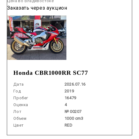
Цена во Владивостоке
Заказать через аукцион
Honda CBR1000RR SC77
Дата
2026.07.16
Год
2019
Пробег
16479
Оценка
4
Лот
№ 00207
Объем
1000 cm3
Цвет
RED
Аукцион /
2026.07.30 / / №02023