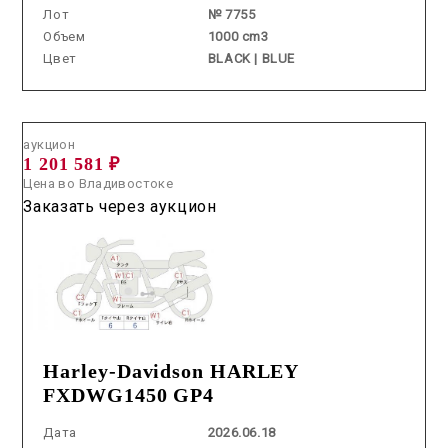
Лот
№ 7755
Объем
1000 cm3
Цвет
BLACK | BLUE
Аукцион /
2026.06.18 / / №48037
аукцион
1 201 581 ₽
Цена во Владивостоке
Заказать через аукцион
Harley-Davidson HARLEY
FXDWG1450 GP4
Дата
2026.06.18