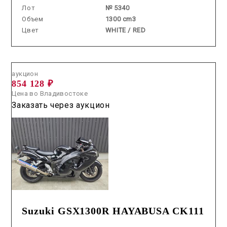
Лот
№ 5340
Объем
1300 cm3
Цвет
WHITE / RED
Аукцион /
2026.06.18 / / №00422
аукцион
854 128 ₽
Цена во Владивостоке
Заказать через аукцион
Suzuki GSX1300R HAYABUSA CK111