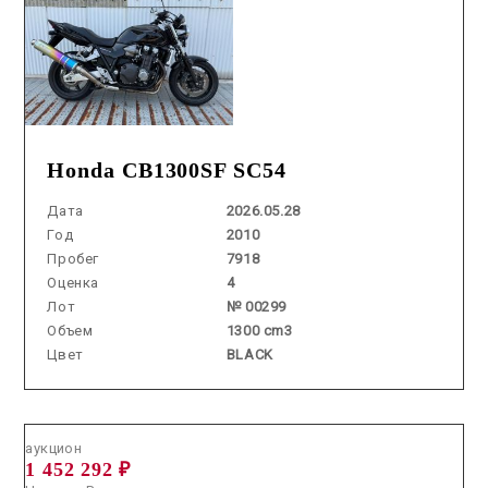
Honda CB1300SF SC54
Дата
2026.05.28
Год
2010
Пробег
7918
Оценка
4
Лот
№ 00299
Объем
1300 cm3
Цвет
BLACK
Аукцион /
2026.07.16 / / №00207
аукцион
1 452 292 ₽