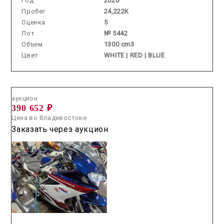
Год
2020
Пробег
24,222K
Оценка
5
Лот
№ 5442
Объем
1300 cm3
Цвет
WHITE | RED | BLUE
Аукцион /
2026.05.28 / / №53107
аукцион
390 652 ₽
Цена во Владивостоке
Заказать через аукцион