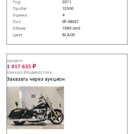
Год
2011
Пробег
12950
Оценка
4
Лот
№ 48037
Объем
1580 cm3
Цвет
BLACK
Аукцион /
2026.07.17 / / №2683
аукцион
1 017 635 ₽
Цена во Владивостоке
Заказать через аукцион