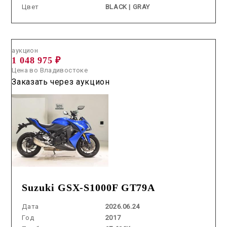
Цвет
BLACK | GRAY
Аукцион /
2026.06.24 / / №5153
аукцион
1 048 975 ₽
Цена во Владивостоке
Заказать через аукцион
Suzuki GSX-S1000F GT79A
Дата
2026.06.24
Год
2017