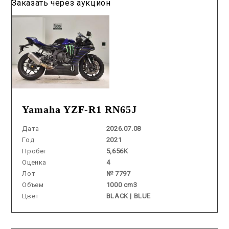
Заказать через аукцион
Yamaha YZF-R1 RN65J
Дата
2026.07.08
Год
2021
Пробег
5,656K
Оценка
4
Лот
№ 7797
Объем
1000 cm3
Цвет
BLACK | BLUE
Аукцион /
2026.06.26 / / №5371