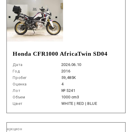
Honda CFR1000 AfricaTwin SD04
Дата
2026.06.10
Год
2016
Пробег
59,485K
Оценка
4
Лот
№ 5241
Объем
1000 cm3
Цвет
WHITE | RED | BLUE
Аукцион /
2026.05.29 / / №2538
аукцион