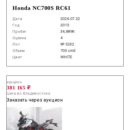
Honda NC700S RC61
Дата
2026.07.22
Год
2013
Пробег
34,889K
Оценка
4
Лот
№ 5232
Объем
700 cm3
Цвет
WHITE
Аукцион /
2026.06.25 / / №42067
аукцион
381 165 ₽
Цена во Владивостоке
Заказать через аукцион