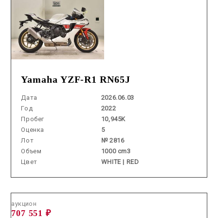
Yamaha YZF-R1 RN65J
Дата
2026.06.03
Год
2022
Пробег
10,945K
Оценка
5
Лот
№ 2816
Объем
1000 cm3
Цвет
WHITE | RED
Аукцион /
2026.06.17 / / №7840
аукцион
707 551 ₽