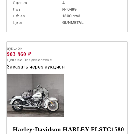
Оценка
4
Лот
№ 0499
Объем
1300 cm3
Цвет
GUNMETAL
Аукцион /
2026.06.26 / / №8005
аукцион
903 960 ₽
Цена во Владивостоке
Заказать через аукцион
Harley-Davidson HARLEY FLSTC1580