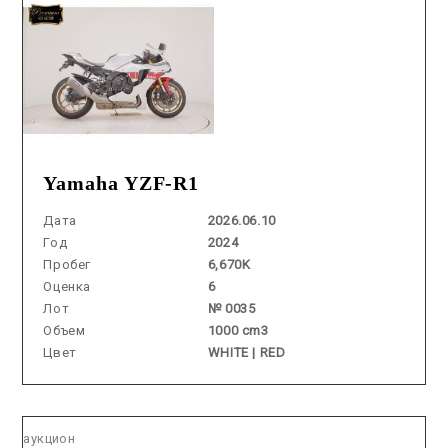
Yamaha YZF-R1
Дата
2026.06.10
Год
2024
Пробег
6,670K
Оценка
6
Лот
№ 0035
Объем
1000 cm3
Цвет
WHITE | RED
Аукцион /
2026.07.01 / / №5083
аукцион