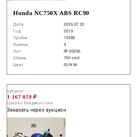
Honda NC750X ABS RC90
Дата
2026.07.23
Год
2019
Пробег
15383
Оценка
4
Лот
№ 00306
Объем
750 cm3
Цвет
GUN M
Аукцион /
2026.06.24 / / №7717
аукцион
1 167 059 ₽
Цена во Владивостоке
Заказать через аукцион