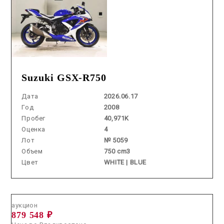
Suzuki GSX-R750
Дата
2026.06.17
Год
2008
Пробег
40,971K
Оценка
4
Лот
№ 5059
Объем
750 cm3
Цвет
WHITE | BLUE
Аукцион /
2026.07.08 / / №0338
аукцион
879 548 ₽