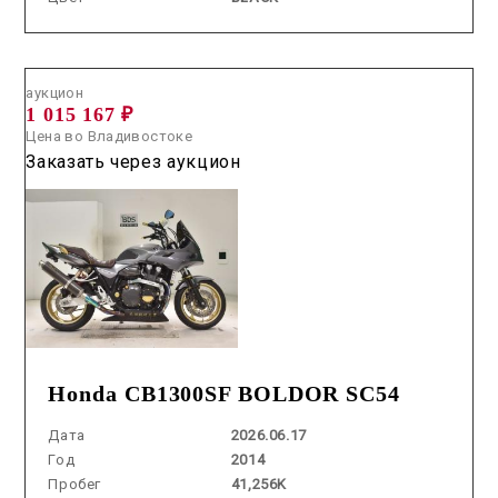
Аукцион /
2026.06.17 / / №0499
аукцион
1 015 167 ₽
Цена во Владивостоке
Заказать через аукцион
Honda CB1300SF BOLDOR SC54
Дата
2026.06.17
Год
2014
Пробег
41,256K