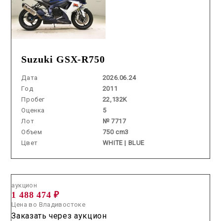
Suzuki GSX-R750
Дата
2026.06.24
Год
2011
Пробег
22,132K
Оценка
5
Лот
№ 7717
Объем
750 cm3
Цвет
WHITE | BLUE
Аукцион /
2026.07.03 / / №7440
аукцион
1 488 474 ₽
Цена во Владивостоке
Заказать через аукцион