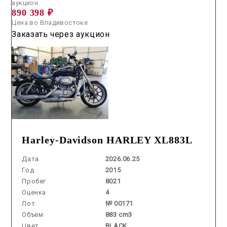
аукцион
890 398 ₽
Цена во Владивостоке
Заказать через аукцион
Harley-Davidson HARLEY XL883L
Дата
2026.06.25
Год
2015
Пробег
8021
Оценка
4
Лот
№ 00171
Объем
883 cm3
Цвет
BLACK