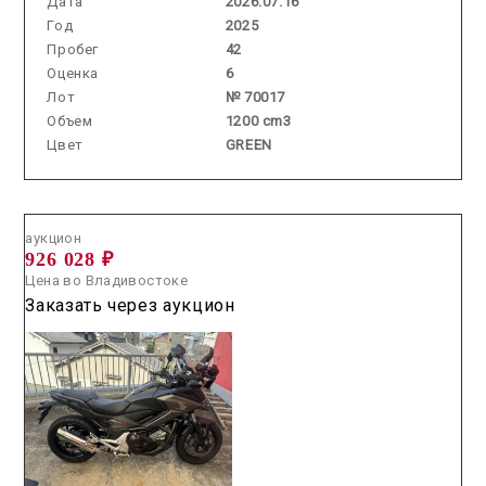
Дата
2026.07.16
Год
2025
Пробег
42
Оценка
6
Лот
№ 70017
Объем
1200 cm3
Цвет
GREEN
Аукцион /
2026.07.23 / / №00306
аукцион
926 028 ₽
Цена во Владивостоке
Заказать через аукцион