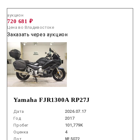
Аукцион /
2026.07.17 / / №5072
аукцион
720 681 ₽
Цена во Владивостоке
Заказать через аукцион
Yamaha FJR1300A RP27J
Дата
2026.07.17
Год
2017
Пробег
101,779K
Оценка
4
Лот
№ 5072