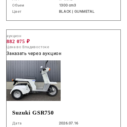
Объем
1300 cm3
Цвет
BLACK | GUNMETAL
Аукцион /
2026.07.16 / / №00023
аукцион
882 075 ₽
Цена во Владивостоке
Заказать через аукцион
Suzuki GSR750
Дата
2026.07.16