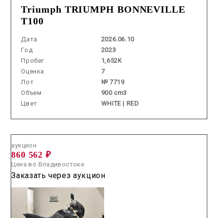
Triumph TRIUMPH BONNEVILLE
T100
Дата
2026.06.10
Год
2023
Пробег
1,652K
Оценка
7
Лот
№ 7719
Объем
900 cm3
Цвет
WHITE | RED
Аукцион /
2026.07.10 / / №2614
аукцион
860 562 ₽
Цена во Владивостоке
Заказать через аукцион