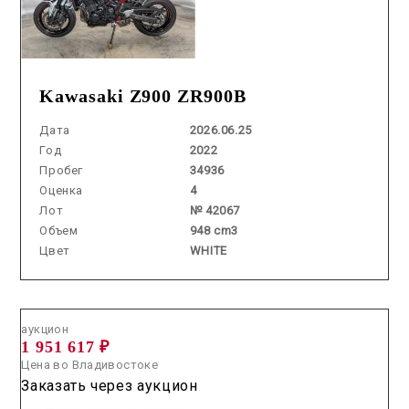
Kawasaki Z900 ZR900B
Дата
2026.06.25
Год
2022
Пробег
34936
Оценка
4
Лот
№ 42067
Объем
948 cm3
Цвет
WHITE
Аукцион /
2026.06.10 / / №0035
аукцион
1 951 617 ₽
Цена во Владивостоке
Заказать через аукцион