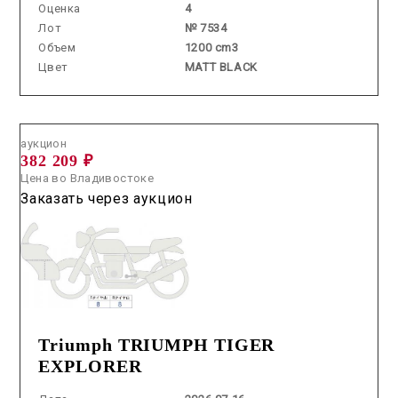
Оценка
4
Лот
№ 7534
Объем
1200 cm3
Цвет
MATT BLACK
Аукцион /
2026.07.16 / / №70017
аукцион
382 209 ₽
Цена во Владивостоке
Заказать через аукцион
Triumph TRIUMPH TIGER
EXPLORER