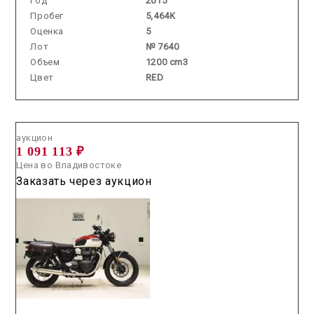
Год
2015
Пробег
5,464K
Оценка
5
Лот
№ 7640
Объем
1200 cm3
Цвет
RED
Аукцион /
2026.06.10 / / №7719
аукцион
1 091 113 ₽
Цена во Владивостоке
Заказать через аукцион