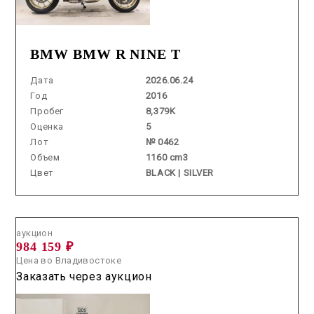
BMW BMW R NINE T
Дата
2026.06.24
Год
2016
Пробег
8,379K
Оценка
5
Лот
№ 0462
Объем
1160 cm3
Цвет
BLACK | SILVER
Аукцион /
2026.06.17 / / №5059
аукцион
984 159 ₽
Цена во Владивостоке
Заказать через аукцион