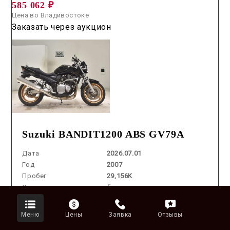
585 062 ₽
Цена во Владивостоке
Заказать через аукцион
Suzuki BANDIT1200 ABS GV79A
Дата
2026.07.01
Год
2007
Пробег
29,156K
Оценка
5
Лот
№ 5083
Объем
1200 cm3
Меню
Цены
Заявка
Отзывы
Цвет
BLACK