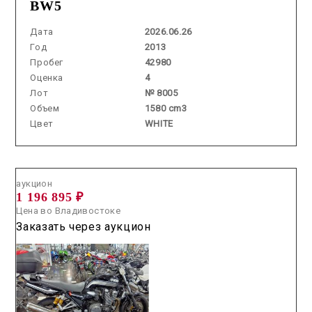
BW5
Дата
2026.06.26
Год
2013
Пробег
42980
Оценка
4
Лот
№ 8005
Объем
1580 cm3
Цвет
WHITE
Аукцион /
2026.05.28 / / №02139
аукцион
1 196 895 ₽
Цена во Владивостоке
Заказать через аукцион