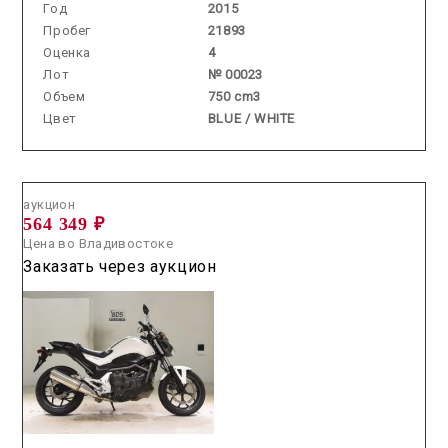
Год
2015
Пробег
21893
Оценка
4
Лот
№ 00023
Объем
750 cm3
Цвет
BLUE / WHITE
Аукцион /
2026.07.22 / / №5232
аукцион
564 349 ₽
Цена во Владивостоке
Заказать через аукцион