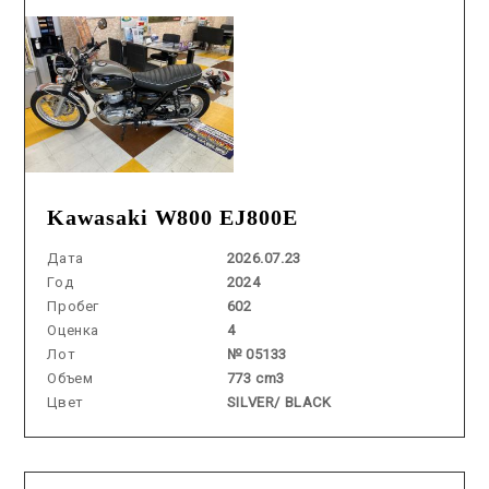
Kawasaki W800 EJ800E
Дата
2026.07.23
Год
2024
Пробег
602
Оценка
4
Лот
№ 05133
Объем
773 cm3
Цвет
SILVER/ BLACK
Аукцион /
2026.06.19 / / №7594