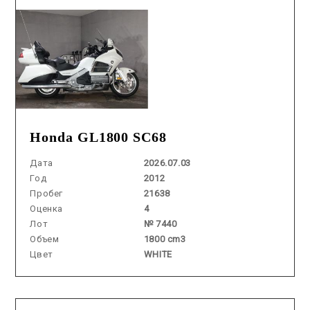
Honda GL1800 SC68
Дата
2026.07.03
Год
2012
Пробег
21638
Оценка
4
Лот
№ 7440
Объем
1800 cm3
Цвет
WHITE
Аукцион /
2026.06.25 / / №00171