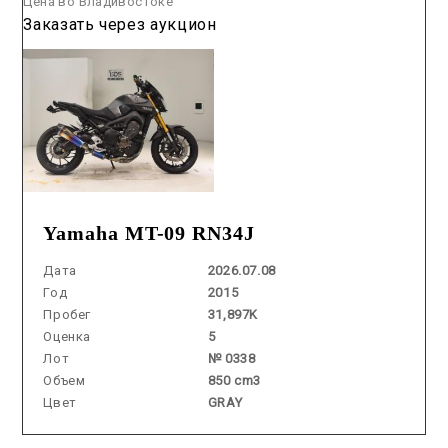
Цена во Владивостоке
Заказать через аукцион
Yamaha MT-09 RN34J
Дата
2026.07.08
Год
2015
Пробег
31,897K
Оценка
5
Лот
№ 0338
Объем
850 cm3
Цвет
GRAY
Аукцион /
2026.06.26 / / №8298