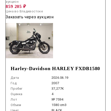
аукцион
859 205 ₽
Цена во Владивостоке
Заказать через аукцион
Harley-Davidson HARLEY FXDB1580
Дата
2026.06.19
Год
2007
Пробег
37,277K
Оценка
4
Лот
№ 7594
Объем
1580 cm3
Цвет
BLACK