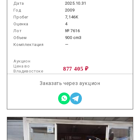
Дата
2025.10.31
Год
2009
Пробег
7,146K
Оценка
4
Лот
№ 7616
Объем
900 cm3
Комплектация
—
Аукцион
Цена во
877 405 ₽
Владивостоке
Заказать через аукцион
2026.06.11 / / №02242