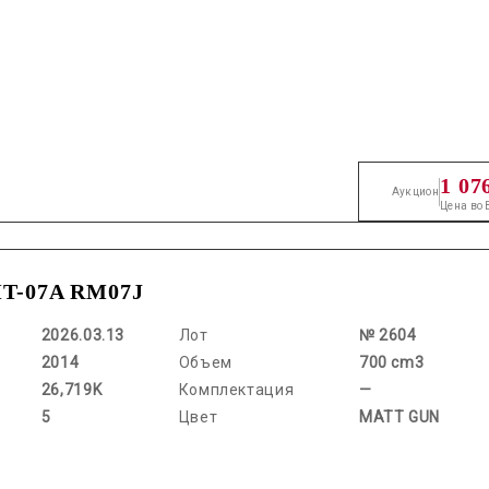
1 07
Аукцион
Цена во
T-07A RM07J
2026.03.13
Лот
№ 2604
2014
Объем
700 cm3
26,719K
Комплектация
—
5
Цвет
MATT GUN