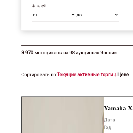
Цена, руб
8 970
мотоциклов на 98 аукционах Японии
Cортировать по:
Текущие активные торги
Цене
Yamaha X
Дата
Год