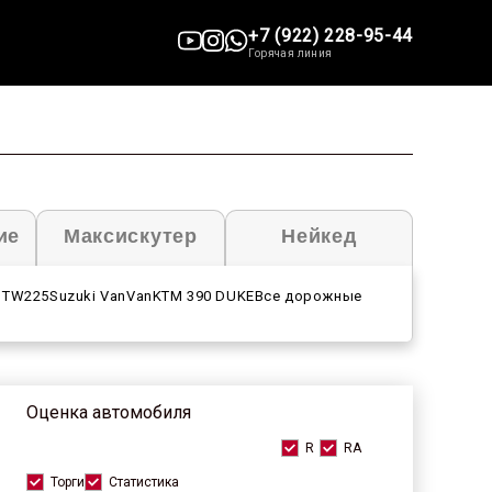
+7 (922) 228-95-44
Горячая линия
ие
Максискутер
Нейкед
 TW225
Suzuki VanVan
KTM 390 DUKE
Все дорожные
Оценка автомобиля
R
RA
Торги
Статистика