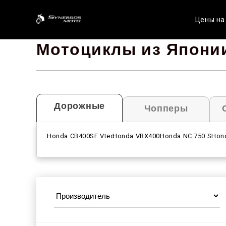
Цены на
Мотоциклы из Япони
Дорожные
Чопперы
Honda CB400SF Vtec
Honda VRX400
Honda NC 750 S
Hon