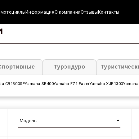
 мотоциклы
Информация
О компании
Отзывы
Контакты
и
Спортивные
Турэндуро
Туристическ
da CB1300SF
Yamaha SR400
Yamaha FZ1 Fazer
Yamaha XJR1300
Yamaha